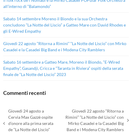
il folk rock de i Nomadi e la Mirko Casadei POPular Folk Orchestra
all’interno di “Balamondo”
Sabato 14 settembre Moreno il Biondo e la sua Orchestra
concludono “La Notte del Liscio” a Gatteo Mare con David Rhodes e
gli E-Wired Empathy
Giovedì 22 agosto “Ritorna a Rimini” “La Notte del Liscio” con Mirko
Casadei e la Casadei Big Band e i Modena City Ramblers
Sabato 16 settembre a Gatteo Mare, Moreno il Biondo, “E-Wired
Empathy”, Gasandji, Cricca e “Taranta in Riviera” ospiti della serata
finale de “La Notte del Liscio” 2023
Commenti recenti
Giovedì 24 agosto a
Giovedì 22 agosto “Ritorna a
Cervia Max Gazzè ospite
Rimini” “La Notte del Liscio” con
articolo
d’onore alla prima serata
Mirko Casadei e la Casadei Big
post
successivo:
de “La Notte del Liscio”
Band e i Modena City Ramblers