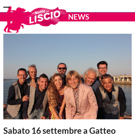
Open
Close
NEWS
mobile
mobile
menu
menu
Sabato 16 settembre a Gatteo