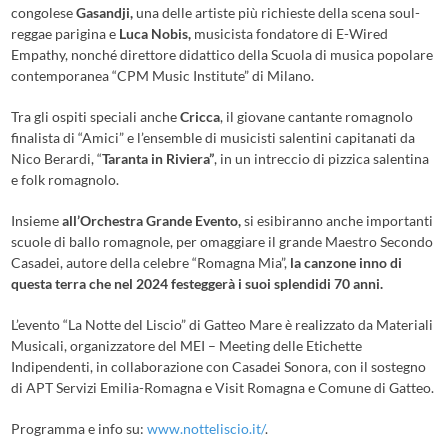
congolese
Gasandji,
una delle artiste più richieste della scena soul-
reggae parigina e
Luca Nobis,
musicista fondatore di E-Wired
Empathy, nonché direttore didattico della Scuola di musica popolare
contemporanea “CPM Music Institute” di Milano.
Tra gli ospiti speciali anche
Cricca
, il giovane cantante romagnolo
finalista di “Amici” e l’ensemble di musicisti salentini capitanati da
Nico Berardi, “
Taranta in Riviera”
, in
un intreccio di
pizzica salentina
e folk romagnolo.
Insieme
all’Orchestra Grande Evento,
si esibiranno anche importanti
scuole di ballo romagnole, per omaggiare il grande Maestro Secondo
Casadei, autore della celebre “Romagna Mia”,
la canzone inno di
questa terra che nel 2024 festeggerà i suoi splendidi 70 anni.
L’evento “La Notte del Liscio” di Gatteo Mare è realizzato da Materiali
Musicali, organizzatore del MEI – Meeting delle Etichette
Indipendenti, in collaborazione con Casadei Sonora, con il sostegno
di APT Servizi Emilia-Romagna e Visit Romagna e Comune di Gatteo.
Programma e info su:
www.notteliscio.it/
.