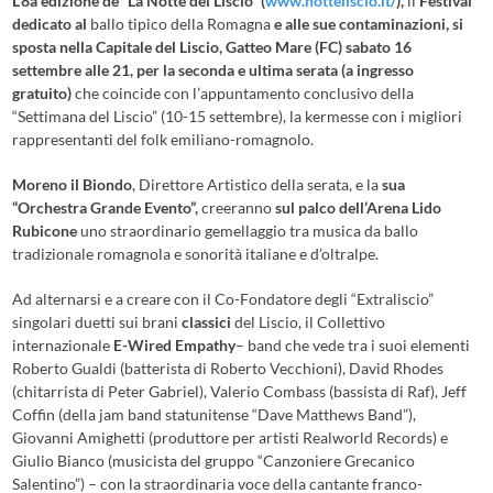
L’8a edizione de “La Notte del Liscio” (
www.notteliscio.it/
),
il
Festival
dedicato al
ballo tipico della Romagna
e alle sue contaminazioni, si
sposta nella Capitale del Liscio, Gatteo Mare (FC) sabato 16
settembre alle 21, per la seconda e ultima serata (a ingresso
gratuito)
che coincide con l’appuntamento conclusivo della
“Settimana del Liscio” (10-15 settembre), la kermesse con i migliori
rappresentanti del folk emiliano-romagnolo.
Moreno il Biondo
, Direttore Artistico della serata, e la
sua
“Orchestra Grande Evento”,
creeranno
sul palco dell’Arena Lido
Rubicone
uno straordinario gemellaggio tra musica da ballo
tradizionale romagnola e sonorità italiane e d’oltralpe.
Ad alternarsi e a creare con il Co-Fondatore degli “Extraliscio”
singolari duetti sui brani
classici
del Liscio, il Collettivo
internazionale
E-Wired Empathy
– band che vede tra i suoi elementi
Roberto Gualdi (batterista di Roberto Vecchioni), David Rhodes
(chitarrista di Peter Gabriel), Valerio Combass (bassista di Raf), Jeff
Coffin (della jam band statunitense “Dave Matthews Band”),
Giovanni Amighetti (produttore per artisti Realworld Records) e
Giulio Bianco (musicista del gruppo “Canzoniere Grecanico
Salentino”) – con la straordinaria voce della cantante franco-