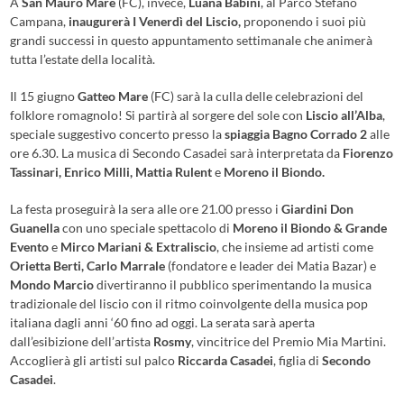
A
San Mauro Mare
(FC), invece,
Luana Babini
, al Parco Stefano
Campana,
inaugurerà I Venerdì del Liscio,
proponendo i suoi più
grandi successi in questo appuntamento settimanale che animerà
tutta l’estate della località.
Il 15 giugno
Gatteo Mare
(FC) sarà la culla delle celebrazioni del
folklore romagnolo! Si partirà al sorgere del sole con
Liscio all’Alba
,
speciale suggestivo concerto presso la
spiaggia Bagno Corrado 2
alle
ore 6.30. La musica di Secondo Casadei sarà interpretata da
Fiorenzo
Tassinari, Enrico Milli, Mattia Rulent
e
Moreno il Biondo.
La festa proseguirà la sera alle ore 21.00 presso i
Giardini Don
Guanella
con uno speciale spettacolo di
Moreno il Biondo & Grande
Evento
e
Mirco Mariani & Extraliscio
, che insieme ad artisti come
Orietta Berti, Carlo Marrale
(fondatore e leader dei Matia Bazar) e
Mondo Marcio
divertiranno il pubblico sperimentando la musica
tradizionale del liscio con il ritmo coinvolgente della musica pop
italiana dagli anni ‘60 fino ad oggi. La serata sarà aperta
dall’esibizione dell’artista
Rosmy
, vincitrice del Premio Mia Martini.
Accoglierà gli artisti sul palco
Riccarda Casadei
, figlia di
Secondo
Casadei
.