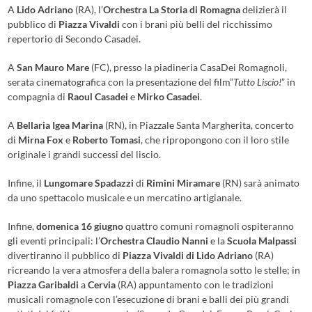
A
Lido Adriano
(RA), l’
Orchestra La Storia di Romagna
delizierà il
pubblico di
Piazza Vivaldi
con i brani più belli del ricchissimo
repertorio di Secondo Casadei.
A
San Mauro Mare
(FC), presso la piadineria CasaDei Romagnoli,
serata cinematografica con la presentazione del film”
Tutto Liscio!
” in
compagnia di
Raoul Casadei
e
Mirko Casadei
.
A
Bellaria Igea Marina
(RN), in Piazzale Santa Margherita, concerto
di
Mirna Fox
e
Roberto Tomasi
, che ripropongono con il loro stile
originale i grandi successi del liscio.
Infine, il
Lungomare Spadazzi
di
Rimini Miramare
(RN) sarà animato
da uno spettacolo musicale e un mercatino artigianale.
Infine,
domenica 16 giugno
quattro comuni romagnoli ospiteranno
gli eventi principali: l’
Orchestra Claudio Nanni
e la
Scuola Malpassi
divertiranno il pubblico di
Piazza Vivaldi di Lido Adriano
(RA)
ricreando la vera atmosfera della balera romagnola sotto le stelle; in
Piazza Garibaldi
a
Cervia
(RA) appuntamento con le tradizioni
musicali romagnole con l’esecuzione di brani e balli dei più grandi