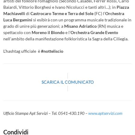
artisti del folklore romagnolo (Secondo Casadei, Ferrer Rossi, Carlo
Baiardi, Vittorio Borghesi e Ivano Nicolucci e tanti altri…); in
Piazza
Machiavelli
di
Castrocaro Terme e Terra del Sole
(FC) l’
Orchestra
Luca Bergamini
si esibirà con un programma musicale tradizionale in
grado di unire più generazioni; a
Misano Adriatico
(RN) musica e
spettacolo con
Moreno il Biondo
e l’
Orchestra Grande Evento
nell’ambito della manifestazione folkloristica la Sagra della Ciliegia.
L’hashtag ufficiale
è
#notteliscio
SCARICA IL COMUNICATO
Ufficio Stampa Apt Servizi – Tel. 0541-430.190 –
www.aptservizi.com
Condividi