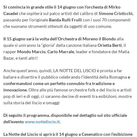
Si comincia in grande stile il 14 giugno con l’orchesta di Mirko
Casadei
che ospiterà sul palco artisti del calibro di
Simone Cristicchi,
passando per l’originale
Banda Rulli Frulli
con i suoi 70 componenti
che suonano strumenti ottenuti da oggetti di uso comune.
Il 15 giugno sarà la volta dell’Orchestra di Moreno il Biondo
alla
quale si uniranno la “gloria” della canzone italiana
Orietta Berti
, il
rapper
Mondo Marcio
,
Carlo Marrale
, leader e fondatore dei Matia
Bazar, e tanti altri!
Anche quest’anno, quindi, LA NOTTE DEL LISCIO è pronta a far
ballare e divertire il pubblico celebrando l’identità della Romagna
e
confermandosi come un perfetto connubio fra tradizione e
innovazione.
Oltre alle più famose orchestre folk e del liscio e artisti
pop di ieri e di oggi, ci saranno decine di eventi tra esibizioni, mostre
sulla storia del liscio e omaggi
Di seguito il programma, disponibile nel dettaglio sul sito ufficiale
dell’evento
www.notteliscio.it
.
La Notte del Liscio si aprirà il 14 giugno a Cesenatico con l’esibizione