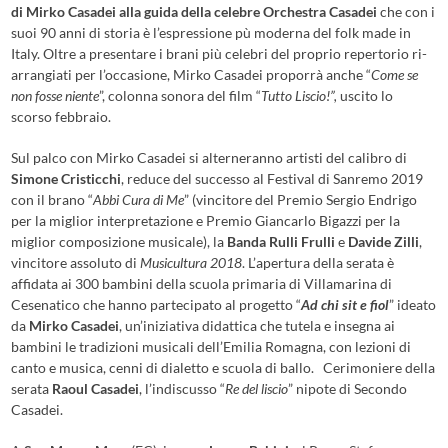
di Mirko Casadei
alla guida della celebre Orchestra Casadei
che con i
suoi 90 anni di storia è l’espressione pù moderna del folk made in
Italy. Oltre a presentare i brani più celebri del proprio repertorio ri-
arrangiati per l’occasione, Mirko Casadei proporrà anche “
Come se
non fosse niente
”, colonna sonora del film “
Tutto Liscio!”,
uscito lo
scorso febbraio.
Sul palco con Mirko Casadei si alterneranno artisti del calibro di
Simone Cristicchi
, reduce del successo al Festival di Sanremo 2019
con il brano “
Abbi Cura di Me
” (vincitore del Premio Sergio Endrigo
per la miglior interpretazione e Premio Giancarlo Bigazzi per la
miglior composizione musicale), la
Banda Rulli Frulli
e
Davide Zilli
,
vincitore assoluto di
Musicultura 2018
. L’apertura della serata è
affidata ai 300 bambini della scuola primaria di Villamarina di
Cesenatico che hanno partecipato al progetto “
Ad chi sit e fiol
” ideato
da
Mirko Casadei
, un’iniziativa didattica che tutela e insegna ai
bambini le tradizioni musicali dell’Emilia Romagna, con lezioni di
canto e musica, cenni di dialetto e scuola di ballo. Cerimoniere della
serata
Raoul Casadei
, l’indiscusso “
Re del liscio
” nipote di Secondo
Casadei.