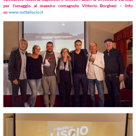
per l’omaggio al maestro romagnolo Vittorio Borghesi – Info
su
www.notteliscio.it