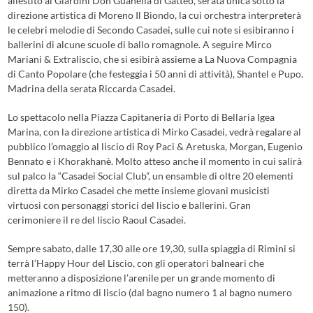
allestito ai Giardini Don Guanella di Gatteo, serata unica sotto la
direzione artistica di Moreno Il Biondo, la cui orchestra interpreterà
le celebri melodie di Secondo Casadei, sulle cui note si esibiranno i
ballerini di alcune scuole di ballo romagnole. A seguire Mirco
Mariani & Extraliscio, che si esibirà assieme a La Nuova Compagnia
di Canto Popolare (che festeggia i 50 anni di attività), Shantel e Pupo.
Madrina della serata Riccarda Casadei.
Lo spettacolo nella Piazza Capitaneria di Porto di Bellaria Igea
Marina, con la direzione artistica di Mirko Casadei, vedrà regalare al
pubblico l’omaggio al liscio di Roy Paci & Aretuska, Morgan, Eugenio
Bennato e i Khorakhanè. Molto atteso anche il momento in cui salirà
sul palco la “Casadei Social Club”, un ensamble di oltre 20 elementi
diretta da Mirko Casadei che mette insieme giovani musicisti
virtuosi con personaggi storici del liscio e ballerini. Gran
cerimoniere il re del liscio Raoul Casadei.
Sempre sabato, dalle 17,30 alle ore 19,30, sulla spiaggia di Rimini si
terrà l’Happy Hour del Liscio, con gli operatori balneari che
metteranno a disposizione l’arenile per un grande momento di
animazione a ritmo di liscio (dal bagno numero 1 al bagno numero
150).