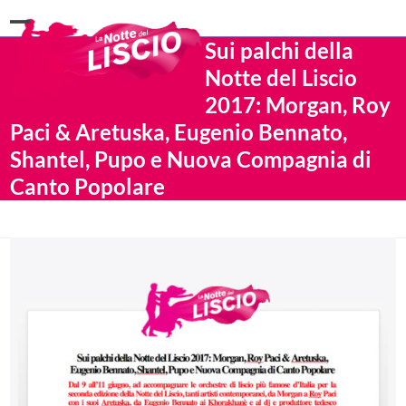
Open
Close
Sui palchi della
mobile
mobile
Notte del Liscio
menu
menu
2017: Morgan, Roy
Paci & Aretuska, Eugenio Bennato,
Shantel, Pupo e Nuova Compagnia di
Canto Popolare