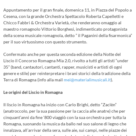
Appuntamento per il gran finale, domenica 11, in Piazza del Popolo a
Cesena, con la grande Orchestra Spettacolo Roberta Capelletti e
Chicco Fabbri & Orchestra Varietà, che renderanno omaggio al
maestro romagnolo Vittorio Borghesi, indimenticato protagonista
della scena musicale romagnola, detto ” il Paganini della fisarmonica”
per il suo virtuosismo con questo strumento.
Confermato anche per questa seconda edizione della Notte del
Liscio il Concorso Romagna Mia 2.0, rivolto a tutti gli artisti “under
35” (band, cantautori, cantanti, rapper, musicisti e artisti di ogni
genere e stile) per reinterpretare i brani storici della tradizione della
Terra di Romagna (info alla mail
mei@materialimusicali.it
).
Le origini del Liscio in Romagna
Il liscio in Romagna ha inizio con Carlo Brighi, detto “Zaclèn”
(anatroccolo, per la sua passione per la caccia alle anatre) che per
cinquant’anni da fine ‘800 viaggiò con la sua orchestra per tutta la
Romagna, suonando la musica da ballo nel suo salone di legno che
innalzava, all’arrivar della sera, sulle aie, sui campi, nelle piazze dei