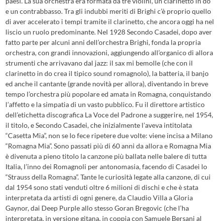
paesi. La sua orchestra era formata da tre violini, un clarinetto in do
e un contrabbasso. Tra gli indubbi meriti di Brighi c’è proprio quello
di aver accelerato i tempi tramite il clarinetto, che ancora oggi ha nel
liscio un ruolo predominante. Nel 1928 Secondo Casadei, dopo aver
fatto parte per alcuni anni dell’orchestra Brighi, fonda la propria
orchestra, con grandi innovazioni, aggiungendo all’organico di allora
strumenti che arrivavano dal jazz: il sax mi bemolle (che con il
clarinetto in do crea il tipico sound romagnolo), la batteria, il banjo
ed anche il cantante (grande novità per allora), diventando in breve
tempo l’orchestra più popolare ed amata in Romagna, conquistando
l’affetto e la simpatia di un vasto pubblico. Fu il direttore artistico
dell’etichetta discografica La Voce del Padrone a suggerire, nel 1954,
il titolo, e Secondo Casadei, che inizialmente l’aveva intitolata
“Casetta Mia”, non se lo fece ripetere due volte: viene incisa a Milano
“Romagna Mia”. Sono passati più di 60 anni da allora e Romagna Mia
è divenuta a pieno titolo la canzone più ballata nelle balere di tutta
Italia, l’inno dei Romagnoli per antonomasia, facendo di Casadei lo
“Strauss della Romagna”. Tante le curiosità legate alla canzone, di cui
dal 1954 sono stati venduti oltre 6 milioni di dischi e che è stata
interpretata da artisti di ogni genere, da Claudio Villa a Gloria
Gaynor, dai Deep Purple allo stesso Goran Bregovic (che l’ha
interpretata, in versione gitana, in coppia con Samuele Bersani al