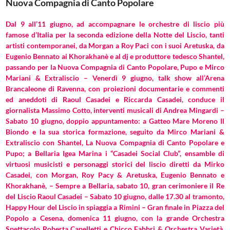
Nuova Compagnia di Canto Popolare
Dal 9 all’11 giugno, ad accompagnare le orchestre di liscio più
famose d’Italia per la seconda edizione della Notte del Liscio, tanti
artisti contemporanei, da Morgan a Roy Paci con i suoi Aretuska, da
Eugenio Bennato ai Khorakhanè e al dj e produttore tedesco Shantel,
passando per la Nuova Compagnia di Canto Popolare, Pupo e Mirco
Mariani & Extraliscio – Venerdì 9 giugno, talk show all’Arena
Brancaleone di Ravenna, con proiezioni documentarie e commenti
ed aneddoti di Raoul Casadei e Riccarda Casadei, conduce il
giornalista Massimo Cotto, interventi musicali di Andrea Mingardi –
Sabato 10 giugno, doppio appuntamento: a Gatteo Mare Moreno Il
Biondo e la sua storica formazione, seguito da Mirco Mariani &
Extraliscio con Shantel, La Nuova Compagnia di Canto Popolare e
Pupo; a Bellaria Igea Marina i “Casadei Social Club”, ensamble di
virtuosi musicisti e personaggi storici del liscio diretti da Mirko
Casadei, con Morgan, Roy Pacy & Aretuska, Eugenio Bennato e
Khorakhanè, – Sempre a Bellaria, sabato 10, gran cerimoniere il Re
del Liscio Raoul Casadei – Sabato 10 giugno, dalle 17.30 al tramonto,
Happy Hour del Liscio in spiaggia a Rimini – Gran finale in Piazza del
Popolo a Cesena, domenica 11 giugno, con la grande Orchestra
Spettacolo Roberta Capelletti e Chicco Fabbri & Orchestra Varietà,