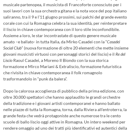
musicale partenopea, il musicista di Francoforte conosciuto per i
suoi lavori con la sua orchestra gitana e la nota voce del pop italiano
saliranno, tra il 9 e l’11 giugno prossimi, sui palchi del grande evento
corale con cui la Romagna celebra la sua identità, per reinterpretare
il liscio in chiave contemporanea con il loro stile inconfondibile.
Assieme a loro, le star incontrastate di questo genere musicale
amato –e ballato- in tutta Italia, da Mirko Casadei con la “
Casadei
Social Club
” (nuova formazione di oltre 20 elementi che mette insieme
giovani musicisti virtuosi con personaggi storici del liscio) e il
Re del
Liscio
Raoul Casadei, a Moreno Il Biondo con la sua storica
formazione e Mirco Mariani & Extraliscio, formazione futuristica
che rivisita in chiave contemporanea il folk romagnolo
trasformandolo in “punk da balera”.
Dopo la calorosa accoglienza di pubblico della prima edizione, con
oltre 30.000 spettatori che hanno applaudito le grandi orchestre
della tradizione e i giovani artisti contemporanei e hanno ballato
nelle piazze di tutta la Romagna, torna, dalla Riviera all’entroterra, la
grande festa che vedrà protagoniste anche numerose tra le cento
scuole di ballo liscio oggi attive in Romagna. Un intero weekend per
rendere omaggio ad uno dei tratti più identificativi ed autentici della