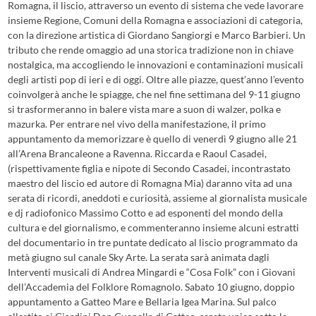
Romagna, il liscio, attraverso un evento di sistema che vede lavorare
insieme Regione, Comuni della Romagna e associazioni di categoria,
con la direzione artistica di Giordano Sangiorgi e Marco Barbieri. Un
tributo che rende omaggio ad una storica tradizione non in chiave
nostalgica, ma accogliendo le innovazioni e contaminazioni musicali
degli artisti pop di ieri e di oggi. Oltre alle piazze, quest’anno l’evento
coinvolgerà anche le spiagge, che nel fine settimana del 9-11 giugno
si trasformeranno in balere vista mare a suon di walzer, polka e
mazurka. Per entrare nel vivo della manifestazione, il primo
appuntamento da memorizzare è quello di venerdì 9 giugno alle 21
all’Arena Brancaleone a Ravenna. Riccarda e Raoul Casadei,
(rispettivamente figlia e nipote di Secondo Casadei, incontrastato
maestro del liscio ed autore di Romagna Mia) daranno vita ad una
serata di ricordi, aneddoti e curiosità, assieme al giornalista musicale
e dj radiofonico Massimo Cotto e ad esponenti del mondo della
cultura e del giornalismo, e commenteranno insieme alcuni estratti
del documentario in tre puntate dedicato al liscio programmato da
metà giugno sul canale Sky Arte. La serata sarà animata dagli
Interventi musicali di Andrea Mingardi e “Cosa Folk” con i Giovani
dell’Accademia del Folklore Romagnolo. Sabato 10 giugno, doppio
appuntamento a Gatteo Mare e Bellaria Igea Marina. Sul palco