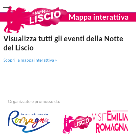
Open
Close
Mappa interattiva
mobile
mobile
menu
menu
Visualizza tutti gli eventi della Notte
del Liscio
Scopri la mappa interattiva »
Organizzato e promosso da: